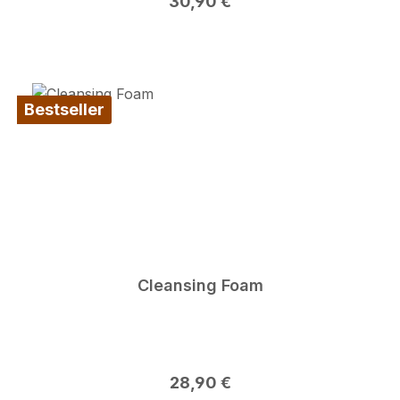
Regulärer Preis:
30,90 €
Bestseller
Cleansing Foam
Regulärer Preis:
28,90 €