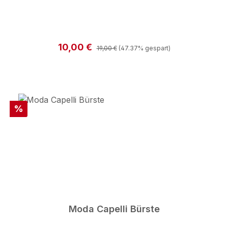
Regulärer Preis:
Verkaufspreis:
10,00 €
19,00 €
(47.37% gespart)
Rabatt
%
Moda Capelli Bürste