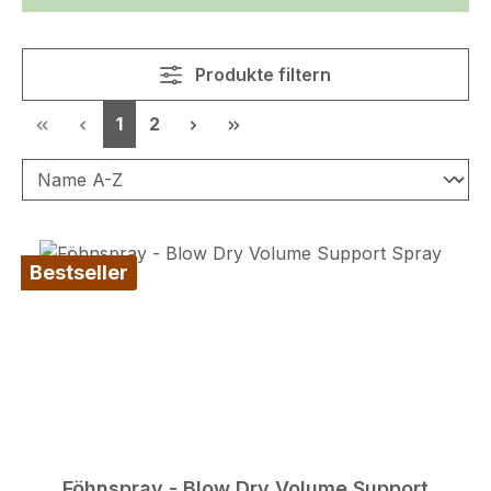
Produkte filtern
Seite
Seite
1
2
Bestseller
Föhnspray - Blow Dry Volume Support