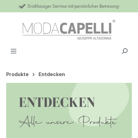
Zeit, Ruhe und echte Exklusivität bei jedem Termin
Erstklassiger Service mit persönlicher Betreuung
Zum Hauptinhalt springen
Produkte
Entdecken
ENTDECKEN
Alle unsere Produkte