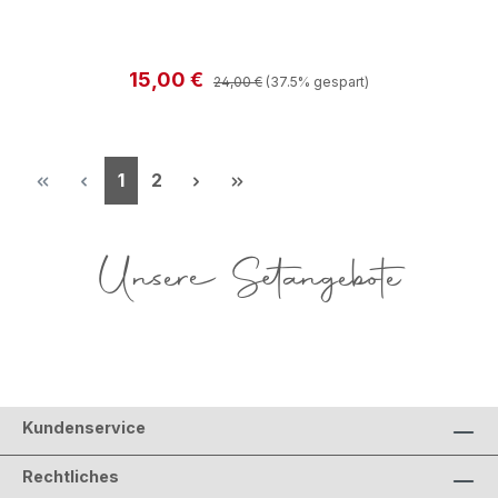
Regulärer Preis:
Verkaufspreis:
15,00 €
24,00 €
(37.5% gespart)
Seite
Seite
1
2
Unsere Setangebote
Kundenservice
Rechtliches