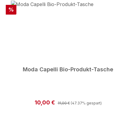
Rabatt
%
Moda Capelli Bio-Produkt-Tasche
Regulärer Preis:
Verkaufspreis:
10,00 €
19,00 €
(47.37% gespart)