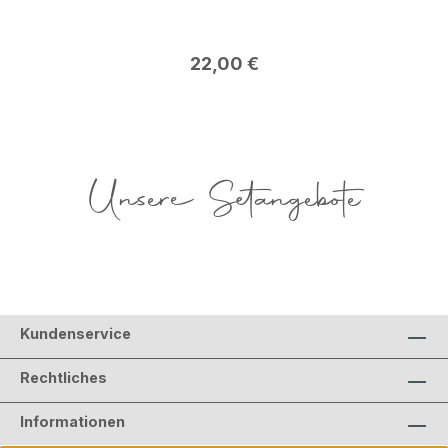
Regulärer Preis:
22,00 €
Unsere Setangebote
Kundenservice
Rechtliches
Informationen