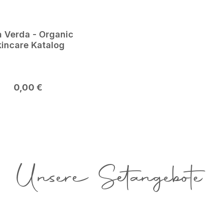
a Verda - Organic
Skincare Katalog
Regulärer Preis:
0,00 €
Unsere Setangebote