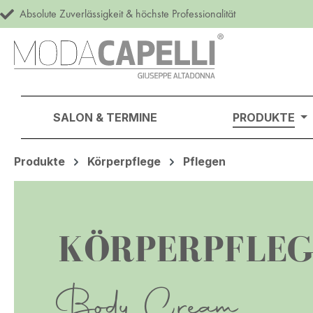
Absolute Zuverlässigkeit & höchste Professionalität
m Hauptinhalt springen
Zur Suche springen
Zur Hauptnavigation springen
SALON & TERMINE
PRODUKTE
Produkte
Körperpflege
Pflegen
KÖRPERPFLEG
Body Cream