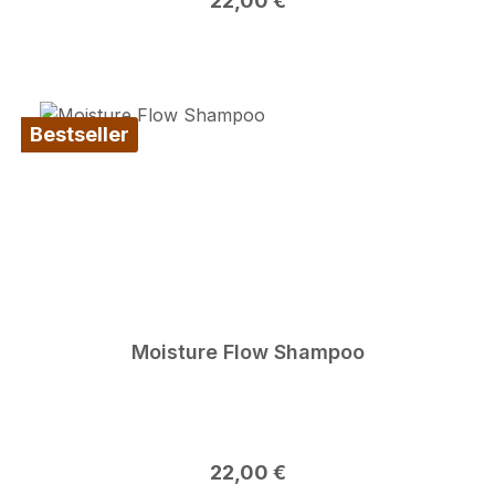
22,00 €
Bestseller
Moisture Flow Shampoo
Regulärer Preis:
22,00 €