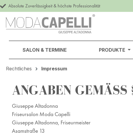
Absolute Zuverlässigkeit & höchste Professionalität
m Hauptinhalt springen
Zur Suche springen
Zur Hauptnavigation springen
SALON & TERMINE
PRODUKTE
Rechtliches
Impressum
ANGABEN GEMÄSS § 
Giuseppe Altadonna
Friseursalon Moda Capelli
Giuseppe Altadonna, Friseurmeister
Asamstraße 13