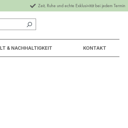
Zeit, Ruhe und echte Exklusivität bei jedem Termin
T & NACHHALTIGKEIT
KONTAKT