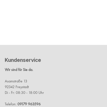
Kundenservice
Wir sind für Sie da.
Asamstraße 13
92342 Freystadt
Di - Fr: 08:30 - 18:00 Uhr
Telefon:
09179 963596