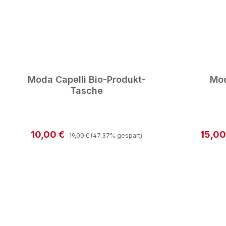
Moda Capelli Bio-Produkt-
Mod
Tasche
Regulärer Preis:
Verkaufspreis:
Verkau
10,00 €
15,00
19,00 €
(47.37% gespart)