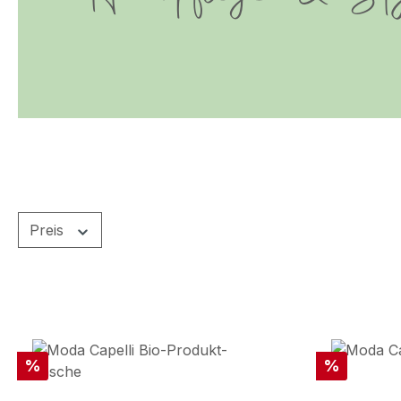
Preis
Rabatt
Rabatt
%
%