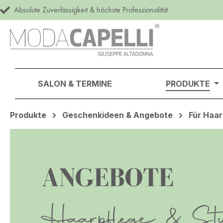
Absolute Zuverlässigkeit & höchste Professionalität
m Hauptinhalt springen
Zur Suche springen
Zur Hauptnavigation springen
SALON & TERMINE
PRODUKTE
Produkte
Geschenkideen & Angebote
Für Haar
ANGEBOTE
Haarpflege & Sty