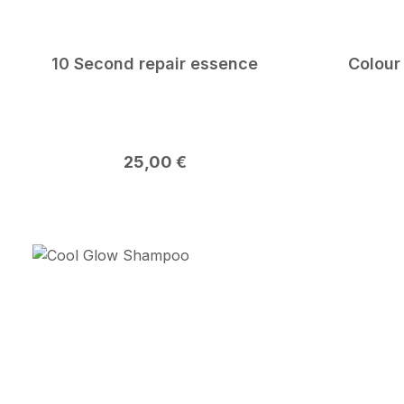
10 Second repair essence
Colour
Regulärer Preis:
25,00 €