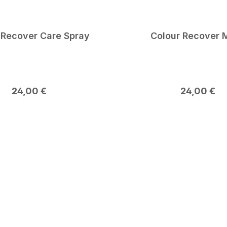
 Recover Care Spray
Colour Recover 
Regulärer Preis:
Regulärer P
24,00 €
24,00 €