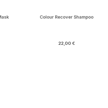
Mask
Colour Recover Shampoo
reis:
Regulärer Preis:
22,00 €