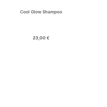
Cool Glow Shampoo
Regulärer Preis:
23,00 €