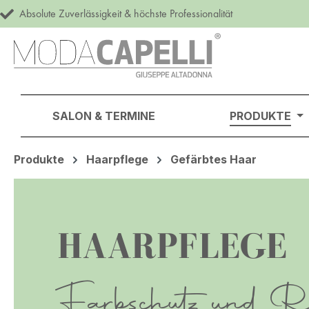
Absolute Zuverlässigkeit & höchste Professionalität
m Hauptinhalt springen
Zur Suche springen
Zur Hauptnavigation springen
SALON & TERMINE
PRODUKTE
Produkte
Haarpflege
Gefärbtes Haar
HAARPFLEGE
Farbschutz und Re