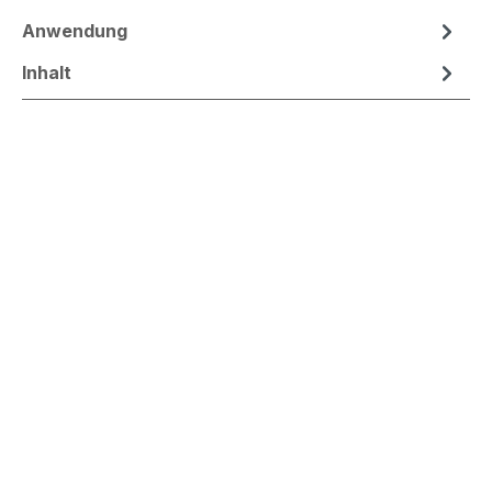
Anwendung
Inhalt
HIGH VOLUME
Lebendige Fülle für feines Haar