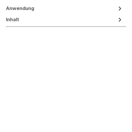
Anwendung
Inhalt
HIGH VOLUME
Lebendige Fülle für feines Haar