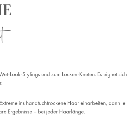
ME
t
n, Wet-Look-Stylings
und zum Locken-Kneten
. Es eignet sich
r.
 Extreme
ins handtuchtrockene Haar einarbeiten, dann je
tbare Ergebnisse – bei jeder Haarlänge.