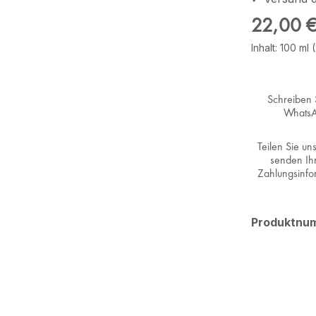
Regulärer Pr
22,00 
Inhalt:
100 ml
Schreiben 
Whats
Teilen Sie un
senden Ih
Zahlungsinfo
Produktnu