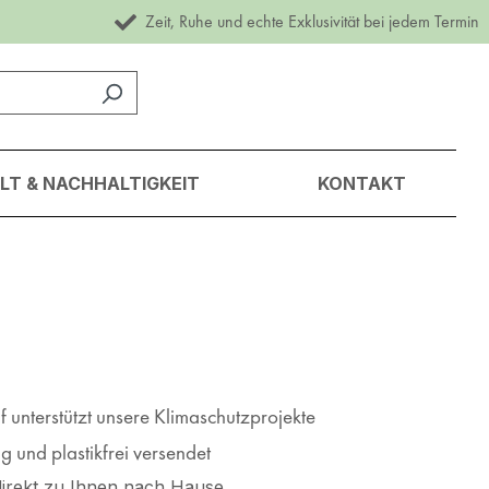
Zeit, Ruhe und echte Exklusivität bei jedem Termin
T & NACHHALTIGKEIT
KONTAKT
 unterstützt unsere Klimaschutzprojekte
 und plastikfrei versendet
irekt zu Ihnen nach Hause