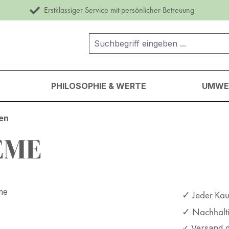
Erstklassiger Service mit persönlicher Betreuung
PHILOSOPHIE & WERTE
UMWEL
en
EME
✓ Jeder Kauf
✓ Nachhaltig
✓ Versand d