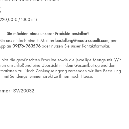
eis:
€
(220,00 € / 1000 ml)
Sie möchten eines unserer Produkte bestellen?
Sie uns einfach eine E-Mail an
bestellung@moda-capelli.com
, per
App an
09176-963596
oder nutzen Sie unser Kontaktformular.
s bitte die gewünschten Produkte sowie die jeweilige Menge mit. Wir
nen anschließend eine Übersicht mit dem Gesamtbetrag und den
rmationen zu. Nach Zahlungseingang versenden wir Ihre Bestellung
mit Sendungsnummer direkt zu Ihnen nach Hause.
mmer:
SW20032