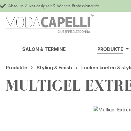
Absolute Zuverlässigkeit & höchste Professionalität
m Hauptinhalt springen
Zur Suche springen
Zur Hauptnavigation springen
SALON & TERMINE
PRODUKTE
Produkte
Styling & Finish
Locken kneten & styl
MULTIGEL EXTR
Bildergalerie überspringen