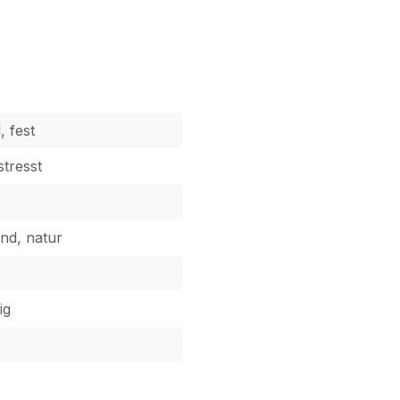
, fest
stresst
nd, natur
ig