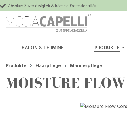
Absolute Zuverlässigkeit & höchste Professionalität
m Hauptinhalt springen
Zur Suche springen
Zur Hauptnavigation springen
SALON & TERMINE
PRODUKTE
Produkte
Haarpflege
Männerpflege
MOISTURE FLOW
Bildergalerie überspringen