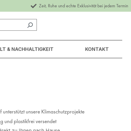
Zeit, Ruhe und echte Exklusivität bei jedem Termin
T & NACHHALTIGKEIT
KONTAKT
 unterstützt unsere Klimaschutzprojekte
 und plastikfrei versendet
irekt zu Ihnen nach Hause