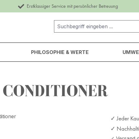
Erstklassiger Service mit persönlicher Betreuung
PHILOSOPHIE & WERTE
UMWEL
 CONDITIONER
✓ Jeder Kauf
✓ Nachhaltig
✓ Versand d