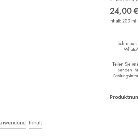
Regulärer Pr
24,00 
Inhalt:
200 ml
Schreiben 
Whats
Teilen Sie un
senden Ih
Zahlungsinfo
Produktnu
Anwendung
Inhalt