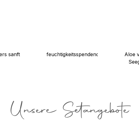
rs sanft
feuchtigkeitsspendend
Aloe 
See
Unsere Setangebote