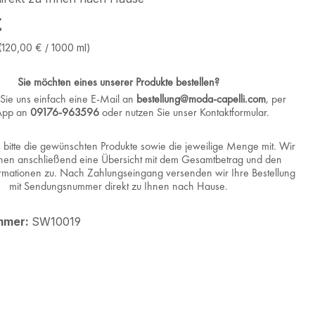
eis:
€
(120,00 € / 1000 ml)
Sie möchten eines unserer Produkte bestellen?
Sie uns einfach eine E-Mail an
bestellung@moda-capelli.com
, per
App an
09176-963596
oder nutzen Sie unser Kontaktformular.
s bitte die gewünschten Produkte sowie die jeweilige Menge mit. Wir
nen anschließend eine Übersicht mit dem Gesamtbetrag und den
rmationen zu. Nach Zahlungseingang versenden wir Ihre Bestellung
mit Sendungsnummer direkt zu Ihnen nach Hause.
mmer:
SW10019